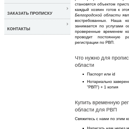
становятся объектом прис
каждый хозяин готов к это
ЗАКАЗАТЬ ПРОПИСКУ
Белгородской области
явл
востребованных. Наша к
занимается по услугами 
КОНТАКТЫ
проверенные временем ко
проводит постоянную р
регистрации по РВП.
Что нужно для пропис
области
Паспорт или id
Нотариально заверен
"РВП") + 1 копия
Купить временную ре
области для РВП
Свяжитесь с нами по этим к
Написать нам через 