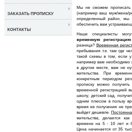
Мы не сможем прописать в
(например ваш муж/жена/ро
ЗАКАЗАТЬ ПРОПИСКУ
определенный район, мы 
обеспечить вам устраивающ
КОНТАКТЫ
Наши специалисты мог
временную регистраци
разница?
Временная регис
пребывания т.е. там где ч
такой схемы в том, если у
например вам необходимо з
в другом месте, вам не н
жительства. При време
конкретным периодом рег
прописку можно получить
временной регистрацией в
школу, детский сад, получи
одним плюсом в пользу вр
время ее получения не пре
выйдет дешевле.
Постоянна
жительства, делается ка
времени на 5 - 10 лет и 
Цена начинается от 35 ты